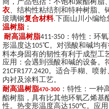
商，产品包括：不饱和聚酯树脂
衣
、结构性粘结剂和特种树脂、
玻璃钢
复合材料
.下面山川小编
温树脂
：
耐高温树脂
411-350：特性：
。对强酸和碱均有
形温度达105℃
料本身固有的韧性有利于成型工
应用：
会遇到强酸和碱的设备。符
。适合手糊、喷射
21CFR177.2420
内衬及涂料工艺。
耐高温树脂
：特性：一种
470-300
酯树脂，具有比其他环氧乙烯基
性。热变形温度高达
。
应用
150℃