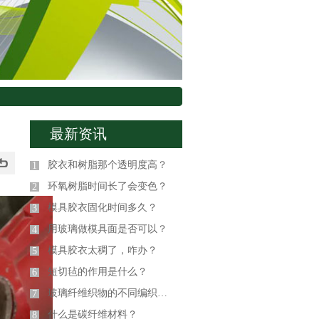
最新资讯
胶衣和树脂那个透明度高？
1
环氧树脂时间长了会变色？
2
模具胶衣固化时间多久？
3
用玻璃做模具面是否可以？
4
模具胶衣太稠了，咋办？
5
短切毡的作用是什么？
6
玻璃纤维织物的不同编织方式
7
什么是碳纤维材料？
8