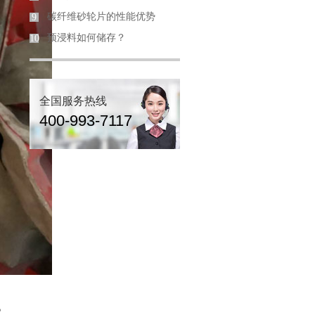
碳纤维砂轮片的性能优势
9
预浸料如何储存？
10
全国服务热线
400-993-7117
。