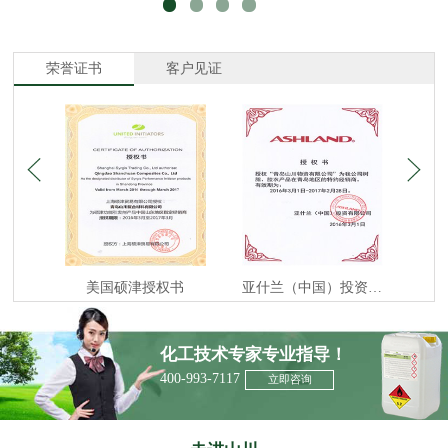
荣誉证书
客户见证
美国硕津授权书
亚什兰（中国）投资有限公司授权书
德国曼
化工技术专家专业指导！
400-993-7117
立即咨询