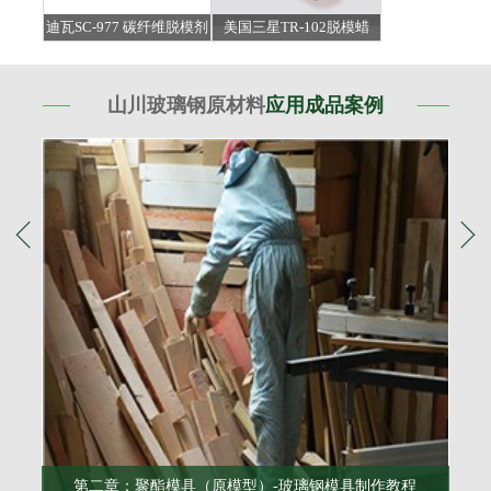
迪瓦SC-977 碳纤维脱模剂
美国三星TR-102脱模蜡
山川玻璃钢原材料
应用成品案例
第二章：聚酯模具（原模型）-玻璃钢模具制作教程