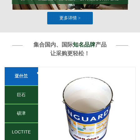
更多详情 >
集合国内、国际
知名品牌
产品
让采购更轻松！
亚什兰
巨石
硕津
LOCTITE