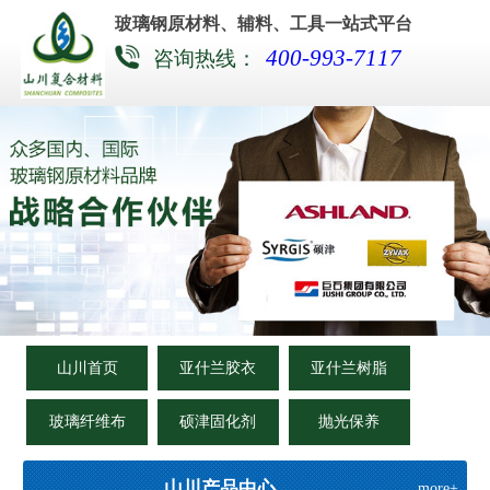
玻璃钢原材料、辅料、工具一站式平台
400-993-7117
咨询热线：
山川首页
亚什兰胶衣
亚什兰树脂
玻璃纤维布
硕津固化剂
抛光保养
山川产品中心
more+