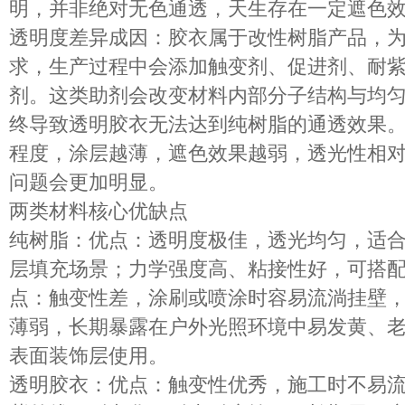
明，并非绝对无色通透，天生存在一定遮色
透明度差异成因
：胶衣属于改性树脂产品，
求，生产过程中会添加
触变剂、促进剂、耐
剂。这类助剂会改变材料内部分子结构与均
终导致透明胶衣无法达到纯树脂的通透效果
程度，
涂层越薄，遮色效果越弱，透光性相
问题会更加明显。
两类材料核心优缺点
纯树脂
：优点：
透明度极佳
，透光均匀，适
层填充场景；力学强度高、粘接性好，可搭
点：
触变性差
，涂刷或喷涂时容易流淌挂壁
薄弱
，长期暴露在户外光照环境中易发黄、
表面装饰层使用。
透明胶衣
：优点：触变性优秀，施工时不易