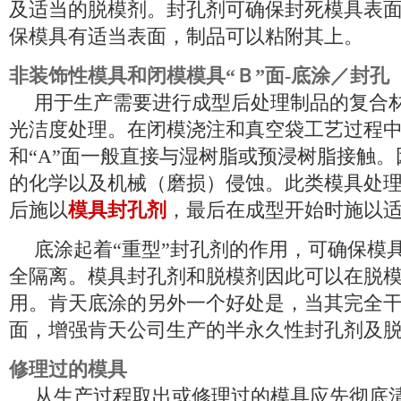
及适当的脱模剂。封孔剂可确保封死模具表
保模具有适当表面，制品可以粘附其上。
非装饰性模具和闭模模具
“Ｂ”面-底涂／封孔
用于生产需要进行成型后处理制品的复合
光洁度处理。在闭模浇注和真空袋工艺过程
和“A”面一般直接与湿树脂或预浸树脂接触
的化学以及机械（磨损）侵蚀。此类模具处
后施以
模具封孔剂
，最后在成型开始时施以
底涂起着
“重型”封孔剂的作用，可确保模
全隔离。模具封孔剂和脱模剂因此可以在脱
用。肯天底涂的另外一个好处是，当其完全
面，增强肯天公司生产的半永久性封孔剂及
修理过的模具
从生产过程取出或修理过的模具应先彻底