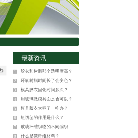
最新资讯
胶衣和树脂那个透明度高？
1
环氧树脂时间长了会变色？
2
模具胶衣固化时间多久？
3
用玻璃做模具面是否可以？
4
模具胶衣太稠了，咋办？
5
短切毡的作用是什么？
6
玻璃纤维织物的不同编织方式
7
什么是碳纤维材料？
8