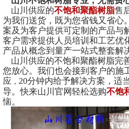
山川不饱和树脂专业，无需费
山川供应的
不饱和聚酯树脂
售
为我们送货，既为您省钱又省心
案及为客户提供可定制的产品与
客户需求提供人员培训和工艺优
产品从概念到量产一站式整套解
山川供应的不饱和聚酯树脂完
您放心。我们也会接到客户的施
应
20
分钟内给予解决方案，适
，
导。快来山川官网轻松选购
不饱
恼。