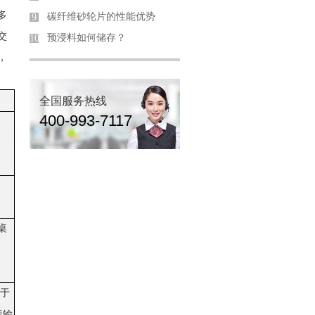
多
碳纤维砂轮片的性能优势
9
交
预浸料如何储存？
10
，
全国服务热线
400-993-7117
桌
于
运输