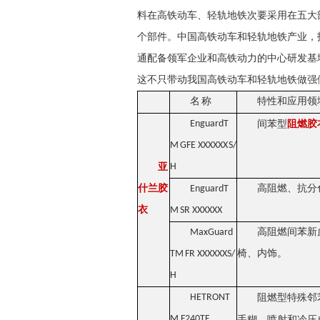
料在高铁动车、轻轨地铁次要采用在五大
个部件。中国高铁动车和轻轨地铁产业，
通配备领军企业和高铁动力的中心研发基
这不只带动我国高铁动车和轻轨地铁做强
名 称
特性和应用领
EnguardT
阻燃
胶
间苯型
M GFE
XXXXXX S/
亚
H
什兰胶
EnguardT
高阻燃、抗分
衣
M SR
XXXXXX
MaxGuard
高阻燃间苯新
TM FR
XXXXXXS/
椅、内饰。
H
HETRONT
阻燃型特殊邻
M F240TF
手糊、喷射和冷压