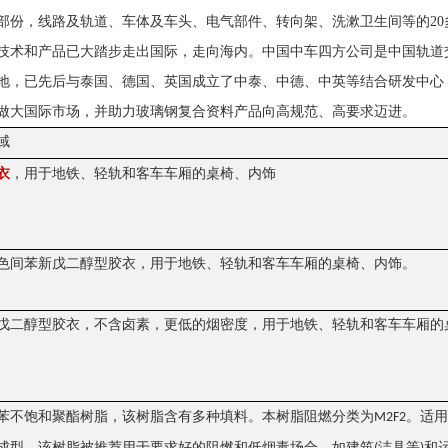
部份，线路及轨道、车体及车头、电气部件、转向架、洗漱卫生间等的20
技术和产品已大踏步走出国际，走向海内。中国中车四方公司是中国轨道
地，已先后与泰国、德国、英国成立了中泰、中德、中英等结合研发中心
做大国际市场，并助力玻璃钢复合资料产品向高规范、高要求迈进。
域
衣
，用于地铁、轻轨和客车车厢的桌椅、内饰
色间苯新戊二醇型胶衣，用于地铁、轻轨和客车车厢的桌椅、内饰。
戊二醇型胶衣，不含卤素，更低的烟密度，用于地铁、轻轨和客车车厢的
。适用
苯不饱和聚酯树脂，该树脂含有多种填料。本树脂阻燃分类为
M2F2
成型，该树脂被推荐用于要求好的阻燃和低烟毒场合，如建筑
洁具等
和