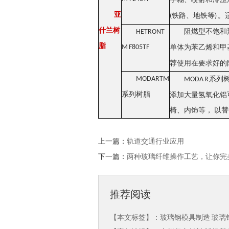
亚
铁路、地铁等
。
(
)
什兰树
HETRONT
阻燃型不饱和
脂
M F805TF
单体为苯乙烯和甲
荐使用在要求好的
MODARTM
系列
MODA R
系列树脂
添加大量氢氧化铝
椅、内饰等， 以替
上一篇：
轨道交通行业应用
下一篇：
两种玻璃纤维操作工艺，让你完
推荐阅读
【本文标签】：
玻璃钢模具制造
玻璃