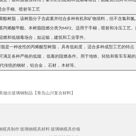
(
)
适合手糊、喷射等工艺
聚酯树脂，该树脂分子含卤素并结合多种有机和矿物填料，但不含氯和氮
。适用于手糊，喷射和冷压工艺。
基丙烯酸甲酯。本树脂阻燃分类为
MIF2
阻燃和低烟毒场合，如运输，建筑和工业零件。
树脂是一种改性的丙烯酸型树脂， 具有低粘度， 适合多种成型工艺的特点
可满足各种严格的低烟， 低毒的阻燃条件。用于地铁、轻轨和客车车厢的
代传统的钢材， 铝合金， 石材， 木材等。
美做出玻璃钢制品【青岛山川复合材料】
钢模具制作
玻璃钢模具材料
玻璃钢模具价格