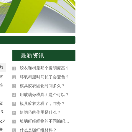
最新资讯
胶衣和树脂那个透明度高？
1
树
环氧树脂时间长了会变色？
2
维
模具胶衣固化时间多久？
3
用玻璃做模具面是否可以？
4
交
模具胶衣太稠了，咋办？
5
3-
短切毡的作用是什么？
6
已少
玻璃纤维织物的不同编织方式
7
资
什么是碳纤维材料？
8