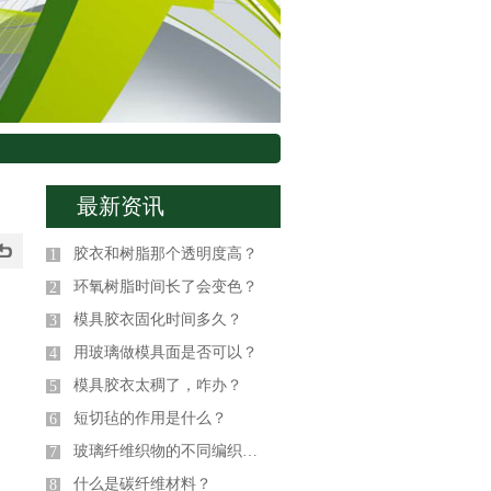
最新资讯
胶衣和树脂那个透明度高？
1
环氧树脂时间长了会变色？
2
模具胶衣固化时间多久？
3
用玻璃做模具面是否可以？
4
模具胶衣太稠了，咋办？
5
短切毡的作用是什么？
6
玻璃纤维织物的不同编织方式
7
什么是碳纤维材料？
8