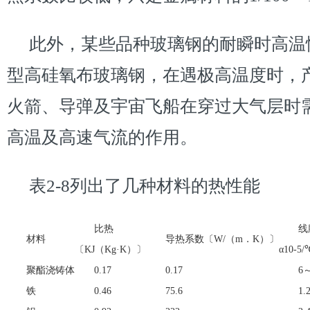
此外，某些品种玻璃钢的耐瞬时高温
型高硅氧布玻璃钢，在遇极高温度时，
火箭、导弹及宇宙飞船在穿过大气层时需要承
高温及高速气流的作用。
表2-8列出了几种材料的热性能
比热
线
材料
导热系数〔W/（m．K）〕
〔KJ（Kg·K）〕
α10-5/
聚酯浇铸体
0.17
0.17
6
铁
0.46
75.6
1.