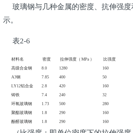
玻璃钢与几种金属的密度、抗伸强度和
示。
表2-6
材料名
密度
拉伸强度（ MPa ）
比强度
高级合金钢
8.0
1280
160
A3钢
7.85
400
50
LY12铝合金
2.8
420
160
铸铁
7.4
240
32
环氧玻璃钢
1.73
500
280
聚酯玻璃钢
1.8
290
160
酚醛玻璃钢
1.8
290
160
（比强度：即单位密度下的拉伸强度